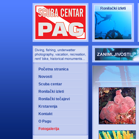
Početna stranica
Novosti
Scuba centar
Ronilački izleti
Ronilački tečajevi
Krstarenja
Kontakt
O Pagu
Fotogalerija