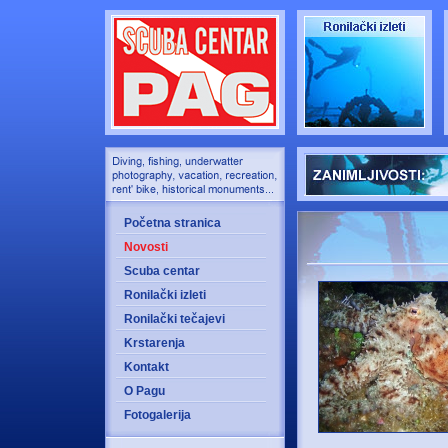
Početna stranica
Novosti
Scuba centar
Ronilački izleti
Ronilački tečajevi
Krstarenja
Kontakt
O Pagu
Fotogalerija