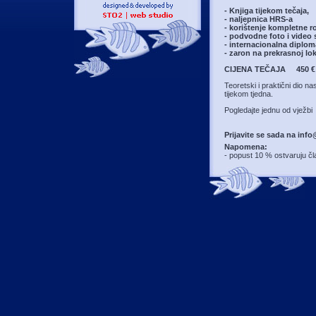
- Knjiga tijekom tečaja,
- naljepnica HRS-a
- korištenje kompletne 
- podvodne foto i video 
- internacionalna diplo
- zaron na prekrasnoj lok
CIJENA TEČAJA 450 € / 
Teoretski i praktični dio 
tijekom tjedna.
Pogledajte jednu od vježb
Prijavite se sada na info
Napomena:
- popust 10 % ostvaruju č